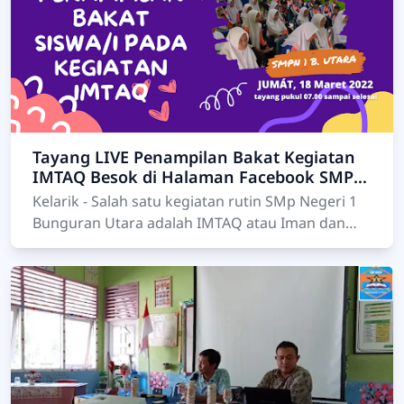
Tayang LIVE Penampilan Bakat Kegiatan
IMTAQ Besok di Halaman Facebook SMP
Negeri 1 Bunguran Utara
Kelarik - Salah satu kegiatan rutin SMp Negeri 1
Bunguran Utara adalah IMTAQ atau Iman dan
Taqwa, yaitu kegiatan kerohanian untuk yang
beragama Isl…