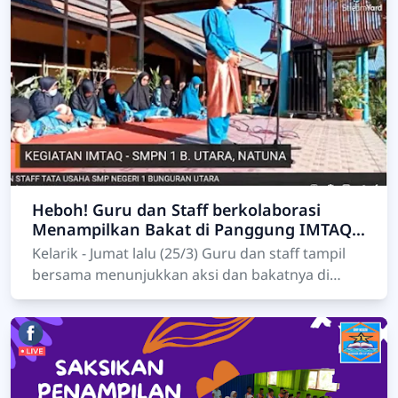
Heboh! Guru dan Staff berkolaborasi
Menampilkan Bakat di Panggung IMTAQ
SMPENSA Kelarik
Kelarik - Jumat lalu (25/3) Guru dan staff tampil
bersama menunjukkan aksi dan bakatnya di
panggung IMTAQ SMPENSA Kelarik (SMP Negeri
1 Bunguran Ut…