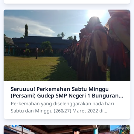
Bakal Calon Ketua dan Wakil Ketua OSIS periode
2022/2023. Bak…
Seruuuu! Perkemahan Sabtu Minggu
(Persami) Gudep SMP Negeri 1 Bunguran
Utara Di Hadiri KaKwarran Bunguran
Perkemahan yang diselenggarakan pada hari
Utara
Sabtu dan Minggu (26&27) Maret 2022 di
Lapangan SMP Negeri 1 Bunguran Utara sukses
digelar. Perkemaha…