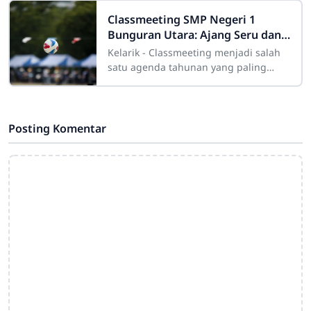
sabtu minggu (persami) di lapangan
SMA Negeri 1
Classmeeting SMP Negeri 1
Bunguran Utara: Ajang Seru dan
Kompetitif Antar Kelas
Kelarik - Classmeeting menjadi salah
satu agenda tahunan yang paling
dinantikan oleh siswa SMP Negeri 1
Bunguran Utara. Kegiatan yang
berlangsung
Posting Komentar