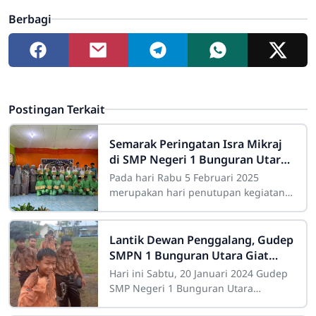
Berbagi
Postingan Terkait
Semarak Peringatan Isra Mikraj
di SMP Negeri 1 Bunguran Utara:
Meneguhkan Pentingnya Sholat
Pada hari Rabu 5 Februari 2025
dalam Kehidupan
merupakan hari penutupan kegiatan
memperingati isra Miraj di lingkungan
SMPN 1 Bunguran Utara. Penutupan
ini diikuti
Lantik Dewan Penggalang, Gudep
SMPN 1 Bunguran Utara Giat
Persami
Hari ini Sabtu, 20 Januari 2024 Gudep
SMP Negeri 1 Bunguran Utara
melaksanakan kegiatan perkemahan