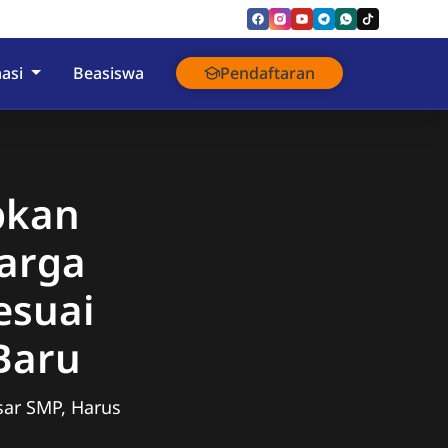
asi
Beasiswa
Pendaftaran
pkan
uarga
esuai
Baru
sar SMP, Harus