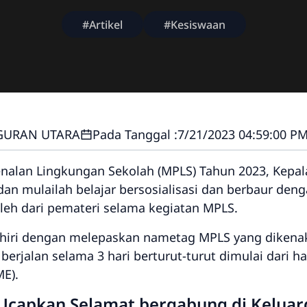
#Artikel
#Kesiswaan
GURAN UTARA
Pada Tanggal :
7/21/2023 04:59:00 P
nalan Lingkungan Sekolah (MPLS) Tahun 2023, Kepal
an mulailah belajar bersosialisasi dan berbaur den
leh dari pemateri selama kegiatan MPLS.
hiri dengan melepaskan nametag MPLS yang dikenak
berjalan selama 3 hari berturut-turut dimulai dari h
ME).
Ucapkan Selamat bergabung di Keluar