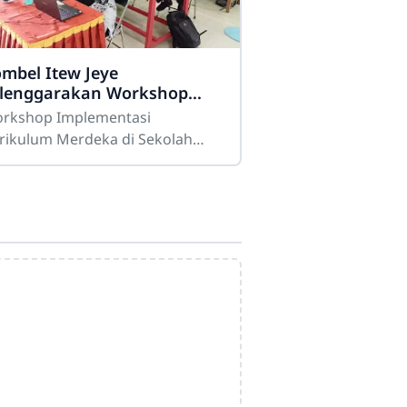
mbel Itew Jeye
lenggarakan Workshop
plementasi Kurkulum
rkshop Implementasi
rdeka di Aula Sekolah
rikulum Merdeka di Sekolah
tew Jeye"Komunitas Belajar di
kolah "Itew Jeye" baru-baru ini